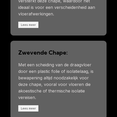
versterkt deze chape, waardoor het
ideaal is voor een verscheidenheid aan
vloerafwerkingen.
Lees meer
Zwevende Chape:
Met een scheiding van de draagvloer
door een plastic folie of isolatielaag, is
bewapening altijd noodzakelijk voor
deze chape, vooral voor vloeren die
akoestische of thermische isolatie
vereisen.
Lees meer