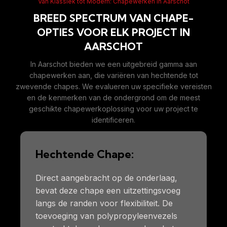
Van Klassiek tot Modern: Chapewerken in Aarschot
BREED SPECTRUM VAN CHAPE-
OPTIES VOOR ELK PROJECT IN
AARSCHOT
In Aarschot bieden we een uitgebreid gamma aan
chapewerken aan, die variëren van hechtende tot
zwevende chapes. We evalueren uw specifieke vereisten
en de kenmerken van de ondergrond om de meest
geschikte chapewerkoplossing voor uw project te
identificeren.
Hechtende Chape:
Direct aangebracht op de onderlaag,
bevat deze chape een uitzettingsvoeg
langs de randen voor flexibiliteit. De
toevoeging van polypropyleenvezels