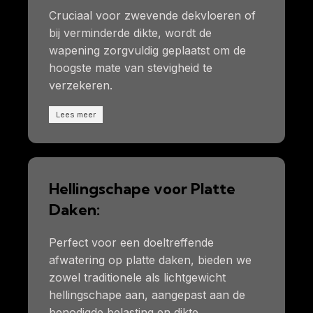
Cruciaal voor zwevende dekvloeren of
bij verminderde dikte, wordt de
wapening zorgvuldig geplaatst om de
hoogste mate van stevigheid te
verzekeren.
Lees meer
Hellingschape voor Platte
Daken:
Perfect voor een doeltreffende
afwatering op platte daken, bieden we
zowel traditionele als lichtgewicht
hellingschape aan, aangepast aan de
benodigde belasting en dikte,