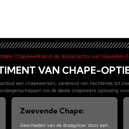
ntiële Chapewerken in de Bouwsector van Heusden-Z
IMENT VAN CHAPE-OPTIES
s aanbod aan chapewerken, variërend van hechtende tot z
ondeigenschappen om de ideale chapewerk oplossing voor 
Zwevende Chape:
Gescheiden van de draagvloer door een