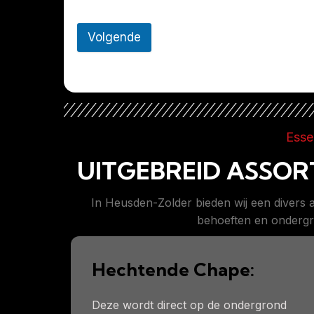
Volgende
Esse
UITGEBREID ASSORT
In Heusden-Zolder bieden wij een diver
behoeften en ondergr
Hechtende Chape:
Deze wordt direct op de ondergrond