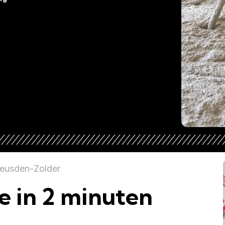
Heusden-Zolder
e in 2 minuten