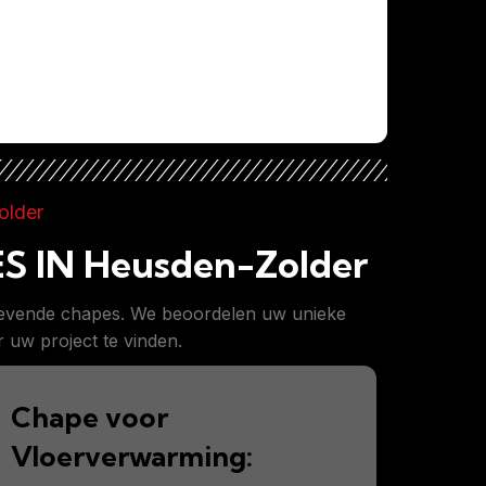
older
 IN Heusden-Zolder
wevende chapes. We beoordelen uw unieke
uw project te vinden.
Chape voor
Vloerverwarming: