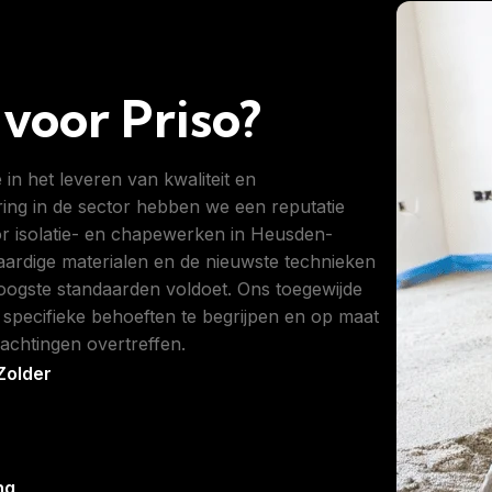
voor Priso?
in het leveren van kwaliteit en
ring in de sector hebben we een reputatie
 isolatie- en chapewerken in Heusden-
ardige materialen en de nieuwste technieken
oogste standaarden voldoet. Ons toegewijde
pecifieke behoeften te begrijpen en op maat
achtingen overtreffen.
Zolder
ng