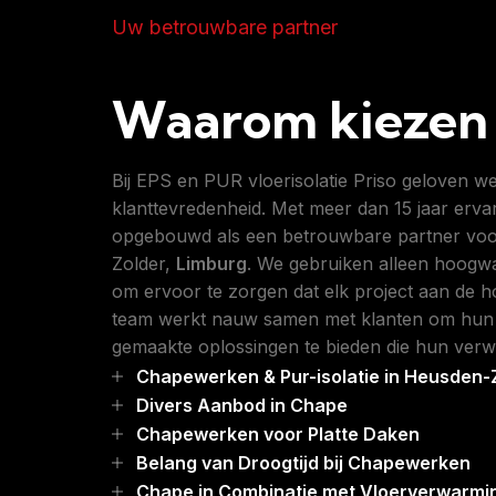
Uw betrouwbare partner
Waarom kiezen 
Bij EPS en PUR vloerisolatie Priso geloven we 
klanttevredenheid. Met meer dan 15 jaar erva
opgebouwd als een betrouwbare partner voor
Zolder,
Limburg
. We gebruiken alleen hoogwa
om ervoor te zorgen dat elk project aan de h
team werkt nauw samen met klanten om hun s
gemaakte oplossingen te bieden die hun verw
Chapewerken & Pur-isolatie in Heusden-
Divers Aanbod in Chape
Chapewerken voor Platte Daken
Belang van Droogtijd bij Chapewerken
Chape in Combinatie met Vloerverwarmi