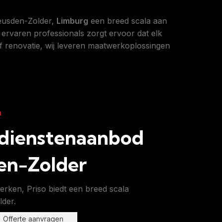
Heusden-Zolder,
Limburg
een breed scala aan
ervaren professionals zorgt ervoor dat elk
f renovatie, wij leveren maatwerkoplossingen
n
 dienstenaanbod
en-Zolder
werken, Priso biedt een breed scala
lder.
Offerte aanvragen