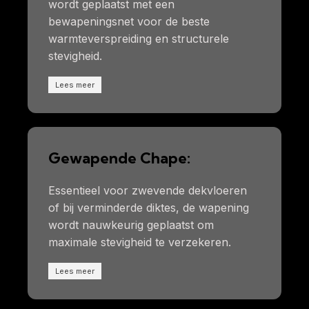
wordt geplaatst met een
bewapeningsnet voor de beste
warmteverspreiding en structurele
stevigheid.
Lees meer
Gewapende Chape:
Essentieel voor zwevende dekvloeren
of bij verminderde diktes, de wapening
wordt nauwkeurig geplaatst om
maximale stevigheid te verzekeren.
Lees meer