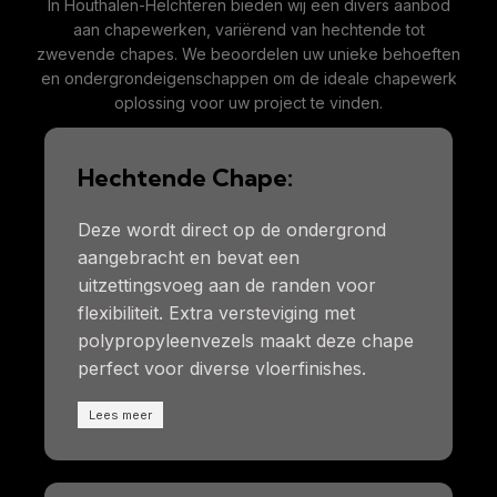
In Houthalen-Helchteren bieden wij een divers aanbod
aan chapewerken, variërend van hechtende tot
zwevende chapes. We beoordelen uw unieke behoeften
en ondergrondeigenschappen om de ideale chapewerk
oplossing voor uw project te vinden.
Hechtende Chape:
Deze wordt direct op de ondergrond
aangebracht en bevat een
uitzettingsvoeg aan de randen voor
flexibiliteit. Extra versteviging met
polypropyleenvezels maakt deze chape
perfect voor diverse vloerfinishes.
Lees meer