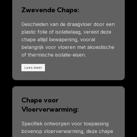
Zwevende Chape:
Gescheiden van de draagvloer door een
plastic folie of isolatielaag, vereist deze
chape altijd bewapening, vooral
belangrijk voor vloeren met akoestische
of thermische isolatie-eisen.
Lees meer
Chape voor
Vloerverwarming:
Specifiek ontworpen voor toepassing
bovenop vloerverwarming, deze chape