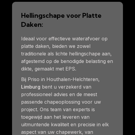
Hellingschape voor Platte
Daken:
Ideaal voor effectieve waterafvoer op
platte daken, bieden we zowel
traditionele als lichte hellingschape aan,
afgestemd op de benodigde belasting en
dikte, gemaakt met EPS.
Bij Priso in Houthalen-Helchteren,
Limburg
bent u verzekerd van
professioneel advies en de meest
passende chapeoplossing voor uw
project. Ons team van experts is
toegewijd aan het leveren van
uitmuntende kwaliteit en precisie in elk
aspect van uw chapewerk, van