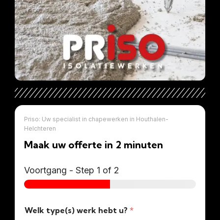
Priso: Uw specialist in chapewerken in Houthalen-
Helchteren
Maak uw offerte in 2 minuten
Voortgang
-
Step
1
of 2
Welk type(s) werk hebt u?
*