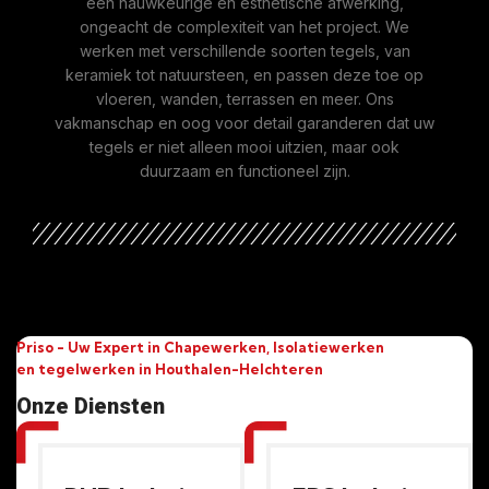
een nauwkeurige en esthetische afwerking,
ongeacht de complexiteit van het project. We
werken met verschillende soorten tegels, van
keramiek tot natuursteen, en passen deze toe op
vloeren, wanden, terrassen en meer. Ons
vakmanschap en oog voor detail garanderen dat uw
tegels er niet alleen mooi uitzien, maar ook
duurzaam en functioneel zijn.
Priso - Uw Expert in Chapewerken, Isolatiewerken
en tegelwerken in Houthalen-Helchteren
Onze Diensten