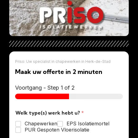
Priso: Uw specialist in chapewerken in Herk-de-Stad
Maak uw offerte in 2 minuten
Voortgang
-
Step
1
of 2
Welk type(s) werk hebt u?
*
Chapewerken
EPS Isolatiemortel
PUR Gespoten Vloerisolatie