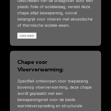
Gescheiden van de draagvloer door een
plastic folie of isolatielaag, vereist deze
chape altijd bewapening, vooral
belangrijk voor vloeren met akoestische
of thermische isolatie-eisen.
Lees meer
Chape voor
Vloerverwarming:
Specifiek ontworpen voor toepassing
bovenop vloerverwarming, deze chape
wordt geplaatst met een
bewapeningsnet voor de beste
warmteverspreiding en structurele