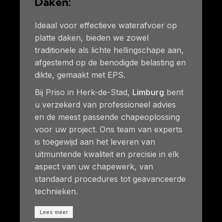
Daken:
Ideaal voor effectieve waterafvoer op
platte daken, bieden we zowel
traditionele als lichte hellingschape aan,
afgestemd op de benodigde belasting en
dikte, gemaakt met EPS.
Bij Priso in Herk-de-Stad,
Limburg
bent
u verzekerd van professioneel advies
en de meest passende chapeoplossing
voor uw project. Ons team van experts
is toegewijd aan het leveren van
uitmuntende kwaliteit en precisie in elk
aspect van uw chapewerk, van
standaard procedures tot geavanceerde
technieken.
Lees meer