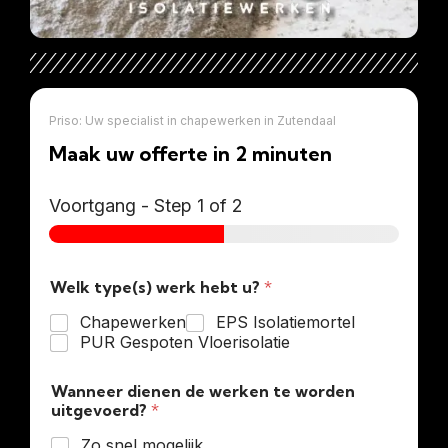
Priso: Uw specialist in chapewerken in Zutendaal
Maak uw offerte in 2 minuten
Voortgang
-
Step
1
of 2
Welk type(s) werk hebt u?
*
Chapewerken
EPS Isolatiemortel
PUR Gespoten Vloerisolatie
Wanneer dienen de werken te worden
uitgevoerd?
*
Zo snel mogelijk