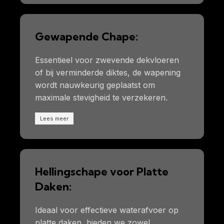
Gewapende Chape:
Essentieel voor zwevende dekvloeren
of bij verminderde diktes, de wapening
wordt nauwkeurig geplaatst om
maximale stevigheid te verzekeren.
Lees meer
Hellingschape voor Platte
Daken:
Ideaal voor effectieve waterafvoer op
platte daken, bieden we zowel