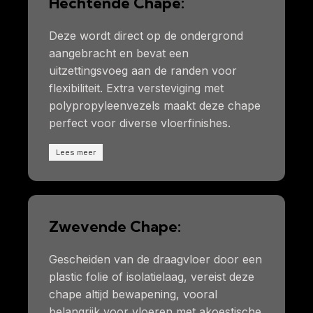
Hechtende Chape:
Deze wordt direct op de ondergrond
aangebracht en bevat een
uitzettingsvoeg aan de randen voor
flexibiliteit. Extra versteviging met
polypropyleenvezels maakt deze chape
perfect voor diverse vloerfinishes.
Lees meer
Zwevende Chape:
Gescheiden van de draagvloer door een
plastic folie of isolatielaag, vereist deze
chape altijd bewapening, vooral
belangrijk voor vloeren met akoestische