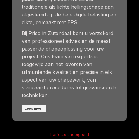
traditionele als lichte hellingschape aan,
afgestemd op de benodigde belasting en
dikte, gemaakt met EPS.
Bij Priso in Zutendaal bent u verzekerd
van professioneel advies en de meest
passende chapeoplossing voor uw
project. Ons team van experts is
toegewijd aan het leveren van
uitmuntende kwaliteit en precisie in elk
aspect van uw chapewerk, van
standaard procedures tot geavanceerde
technieken.
Lees meer
Perfecte ondergrond