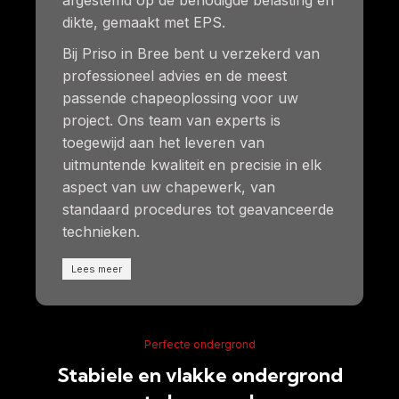
dikte, gemaakt met EPS.
Bij Priso in Bree bent u verzekerd van
professioneel advies en de meest
passende chapeoplossing voor uw
project. Ons team van experts is
toegewijd aan het leveren van
uitmuntende kwaliteit en precisie in elk
aspect van uw chapewerk, van
standaard procedures tot geavanceerde
technieken.
Lees meer
Perfecte ondergrond
Stabiele en vlakke ondergrond