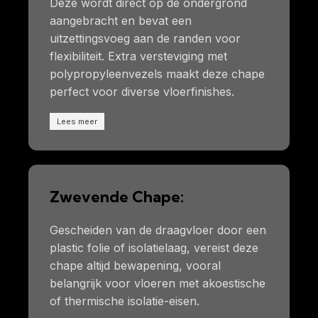
Deze wordt direct op de ondergrond
aangebracht en bevat een
uitzettingsvoeg aan de randen voor
flexibiliteit. Extra versteviging met
polypropyleenvezels maakt deze chape
perfect voor diverse vloerfinishes.
Lees meer
Zwevende Chape:
Gescheiden van de draagvloer door een
plastic folie of isolatielaag, vereist deze
chape altijd bewapening, vooral
belangrijk voor vloeren met akoestische
of thermische isolatie-eisen.