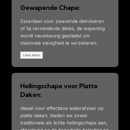
Gewapende Chape:
Essentieel voor zwevende dekvloeren
of bij verminderde diktes, de wapening
wordt nauwkeurig geplaatst om
maximale stevigheid te verzekeren.
Lees meer
Hellingschape voor Platte
Daken:
Ideaal voor effectieve waterafvoer op
platte daken, bieden we zowel
traditionele als lichte hellingschape aan,
afgestemd op de benodigde belasting en