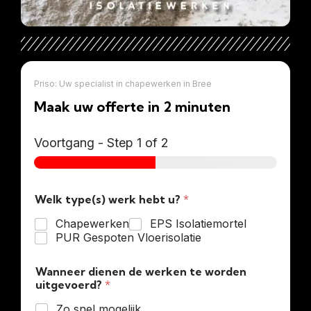
Priso: Uw specialist in chapewerken in Bree
Maak uw offerte in 2 minuten
Voortgang
-
Step
1
of 2
Welk type(s) werk hebt u?
*
Chapewerken
EPS Isolatiemortel
PUR Gespoten Vloerisolatie
Wanneer dienen de werken te worden
uitgevoerd?
*
Zo snel mogelijk