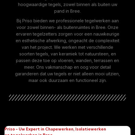
hoogwaardige tegels, zowel binnen als buiten uw
pand in Bree.
Bij Priso bieden we professionele tegelwerken aan
voor zowel binnen- als buitenruimtes in Bree. Onze
ervaren tegelzetters zorgen voor een nauwkeurige
en esthetische afwerking, ongeacht de complexiteit
van het project. We werken met verschillende
soorten tegels, van keramiek tot natuursteen, en
passen deze toe op vloeren, wanden, terrassen en
meer. Ons vakmanschap en oog voor detail
garanderen dat uw tegels er niet alleen mooi uitzien,
maar ook duurzaam en functioneel zijn.
Priso - Uw Expert in Chapewerken, Isolatiewerken
en tegelwerken in Bree