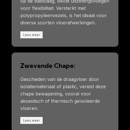
op de basislaag, bevat uitzettingsvoegen
voor flexibiliteit. Versterkt met
polypropyleenvezels, is het ideaal voor
diverse soorten vloerafwerkingen.
Lees meer
Zwevende Chape:
Gescheiden van de draagvloer door
isolatiemateriaal of plastic, vereist deze
chape bewapening, vooral voor
akoestisch of thermisch geïsoleerde
vloeren.
Lees meer