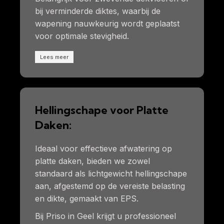
bij verminderde diktes, waarbij de
wapening nauwkeurig wordt geplaatst
voor optimale stevigheid.
Lees meer
Hellingschape voor Platte
Daken:
Ideaal voor effectieve afwatering op
platte daken, bieden we zowel
standaard als lichtgewicht hellingschape
aan, afgestemd op de vereiste belasting
en dikte, gemaakt van EPS.
Bij Priso in Geel krijgt u professioneel