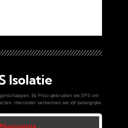
 Isolatie
 eigenschappen. Bij Priso gebruiken we EPS om
jecten. Hieronder verkennen we vijf belangrijke
Muurisolatie