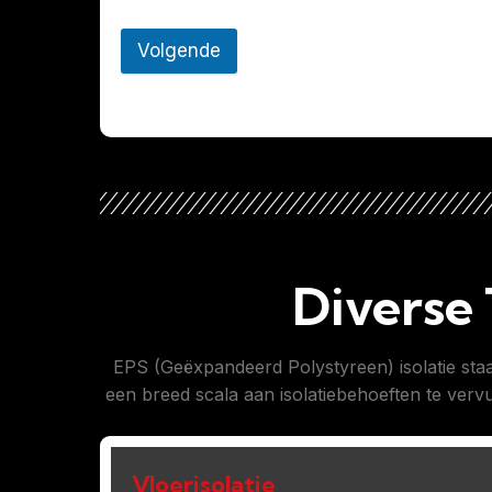
Volgende
Diverse 
EPS (Geëxpandeerd Polystyreen) isolatie staa
een breed scala aan isolatiebehoeften te vervu
Vloerisolatie